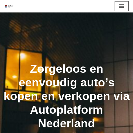
Skip
to
content
Zorgeloos en
eenvoudig auto’s
kopen en verkopen via
Autoplatform
Nederland